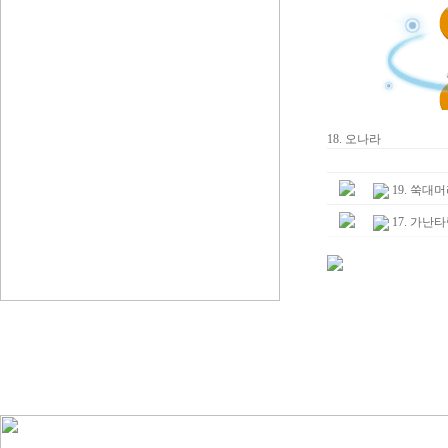
18. 오나라
19. 쑥대
17. 가난