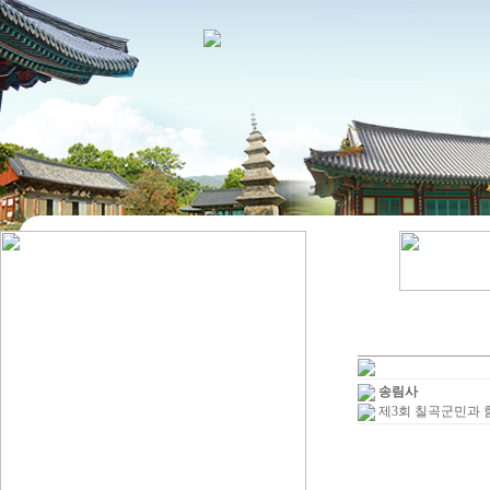
송림사
제3회 칠곡군민과 