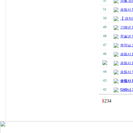
10월 상
52
송림사 
51
【 경자
50
기해년 
49
무술년 
48
부처님 
47
송림사 
46
송림사 
송림사 
44
송림사 
43
다라니 
42
1
2
3
4