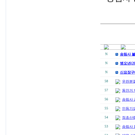
송림사 불
N
병오년(2
N
신묘장구
N
우란분절
58
동안거 
57
송림사 
56
인등기도
55
정초산
54
송림사 
53