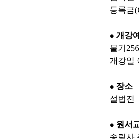
등록금(
개강
●
불기256
개강일 
장소
●
설법전
원서교
●
송림사 종