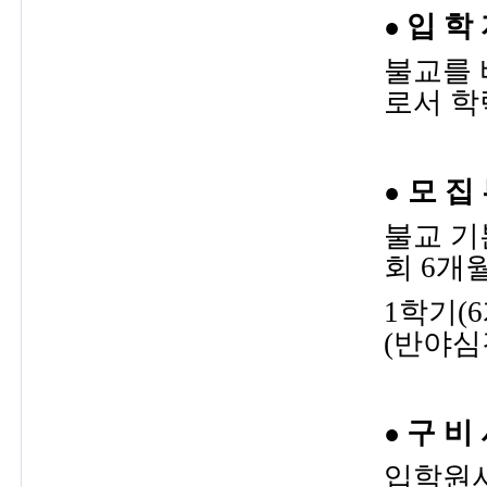
입 학 
●
불교를 
로서 학력
모 집 
●
불교 기
회 6개
1학기(
(반야심
구 비 
●
입학원서