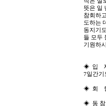
작은 설
뜻은 일
참회하고
도하는 
동지기도
들 모두
기원하시
◈ 입 재 
7일간기
◈ 회 향 
◈ 동 참 