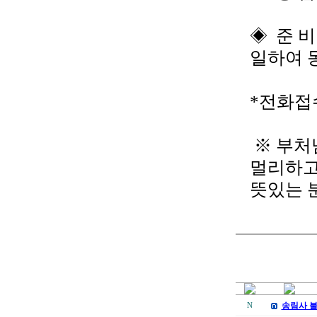
◈ 준 비
일하여 
*전화접수 :
※ 부처
멀리하고
뜻있는 
송림사 불
N