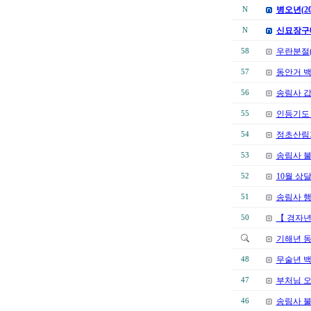
병오년(2
N
신묘장구
N
우란분절(
58
동안거 
57
송림사 
56
인등기도 
55
정초산림
54
송림사 
53
10월 상
52
송림사 행
51
【 경자년
50
기해년 
무술년 백
48
부처님 오
47
송림사 불
46