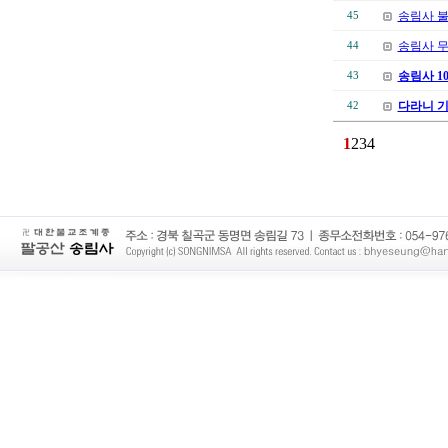
송림사 불
45
송림사 
44
송림사 1
43
다라니 
42
1
2
3
4